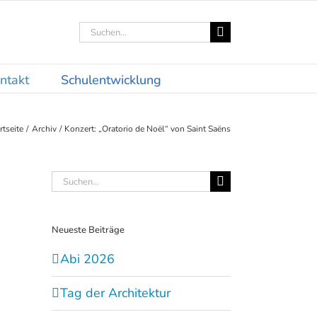
Suche
nach:
ntakt
Schulentwicklung
rtseite
Archiv
Konzert: „Oratorio de Noël“ von Saint Saëns
Suche
nach:
Neueste Beiträge
Abi 2026
Tag der Architektur