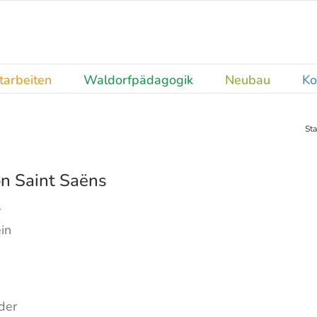
tarbeiten
Waldorfpädagogik
Neubau
Ko
Sta
on Saint Saëns
r
in
 der