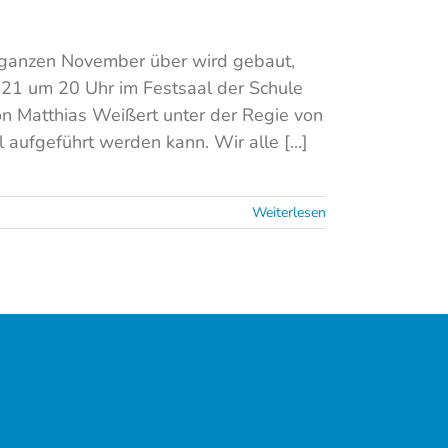
n ganzen November über wird gebaut,
021 um 20 Uhr im Festsaal der Schule
on Matthias Weißert unter der Regie von
aufgeführt werden kann. Wir alle [...]
Weiterlesen