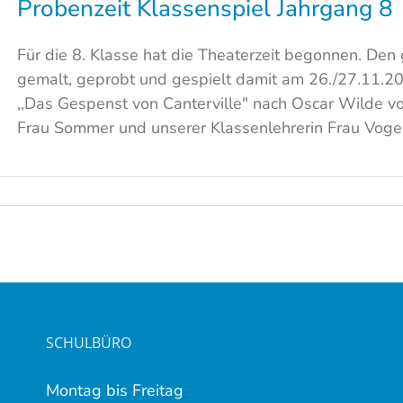
Probenzeit Klassenspiel Jahrgang 8
Für die 8. Klasse hat die Theaterzeit begonnen. De
gemalt, geprobt und gespielt damit am 26./27.11.2
,,Das Gespenst von Canterville" nach Oscar Wilde v
Frau Sommer und unserer Klassenlehrerin Frau Vogel 
SCHULBÜRO
Montag bis Freitag