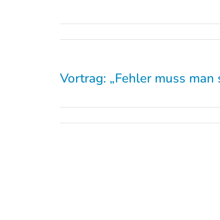
Vortrag: „Fehler muss man
ana –
t der FWS
g