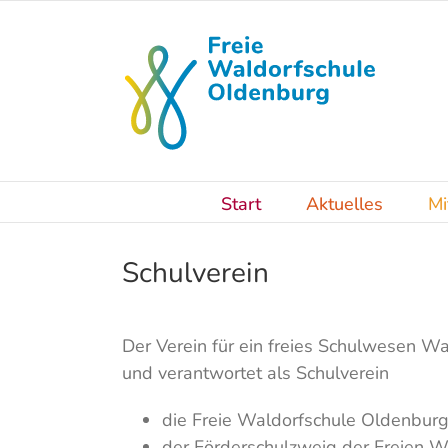
Skip
to
content
Start
Aktuelles
Mi
Schulverein
Der Verein für ein freies Schulwesen W
und verantwortet als Schulverein
die Freie Waldorfschule Oldenbur
der Förderschulzweig der Freien 