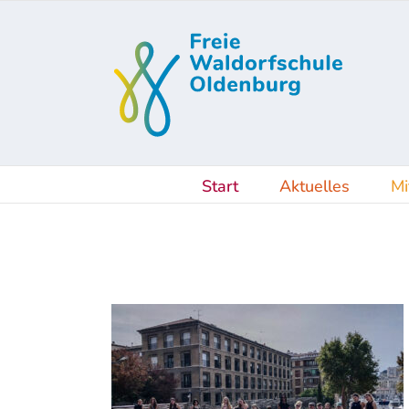
Skip
to
content
Start
Aktuelles
Mi
 Die ganze