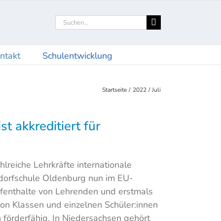
Suche
nach:
ntakt
Schulentwicklung
Startseite
2022
Juli
t akkreditiert für
lreiche Lehrkräfte internationale
aldorfschule Oldenburg nun im EU-
fenthalte von Lehrenden und erstmals
 Klassen und einzelnen Schüler:innen
 förderfähig. In Niedersachsen gehört