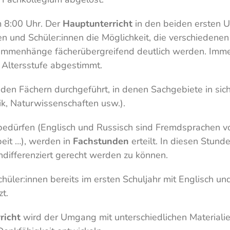
m 8:00 Uhr. Der
Hauptunterricht
in den beiden ersten U
und Schüler:innen die Möglichkeit, die verschiedenen U
ammenhänge fächerübergreifend deutlich werden. Immer
 Altersstufe abgestimmt.
 den Fächern durchgeführt, in denen Sachgebiete in si
k, Naturwissenschaften usw.).
 bedürfen (Englisch und Russisch sind Fremdsprachen vo
beit …), werden in
Fachstunden
erteilt. In diesen Stun
ndifferenziert gerecht werden zu können.
chüler:innen bereits im ersten Schuljahr mit Englisch u
t.
richt
wird der Umgang mit unterschiedlichen Materialien