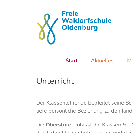
Skip
to
content
Start
Aktuelles
Mi
Unterricht
Der Klassenlehrende begleitet seine Sch
tiefe persönliche Beziehung zu den Kinde
Die
Oberstufe
umfasst die Klassen 9 – 
durch den Klassenbetreuenden und das 