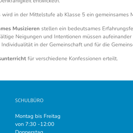
Denkfähigkeit entwickeln.
ird in der Mittelstufe ab Klasse 5 ein gemeinsames 
ames Musizieren
stellen ein bedeutsames Erfahrungsfel
lfältige Neigungen und Intentionen müssen aufeinande
 Individualität in der Gemeinschaft und für die Gemeins
sunterricht
für verschiedene Konfessionen erteilt.
SCHULBÜRO
Montag bis Freitag
von 7:30 -12:00
Donnerstag