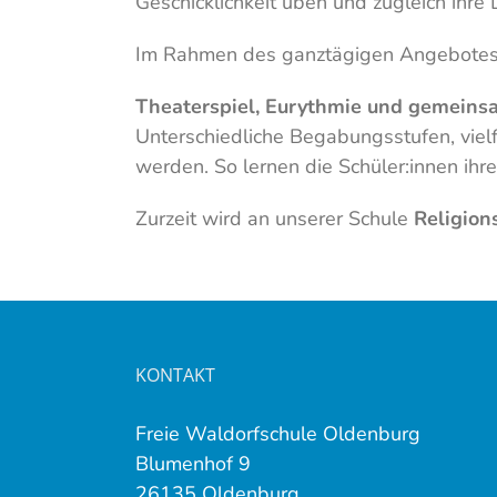
Geschicklichkeit üben und zugleich ihre 
Im Rahmen des ganztägigen Angebotes w
Theaterspiel, Eurythmie und gemeins
Unterschiedliche Begabungsstufen, vie
werden. So lernen die Schüler:innen ihre
Zurzeit wird an unserer Schule
Religion
KONTAKT
Freie Waldorfschule Oldenburg
Blumenhof 9
26135 Oldenburg