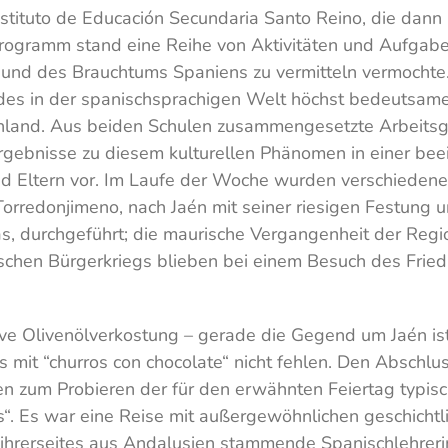
 Instituto de Educación Secundaria Santo Reino, die d
ramm stand eine Reihe von Aktivitäten und Aufgaben
ur und des Brauchtums Spaniens zu vermitteln vermocht
g des in der spanischsprachigen Welt höchst bedeutsame
schland. Aus beiden Schulen zusammengesetzte Arbeitsg
gebnisse zu diesem kulturellen Phänomen in einer bee
nd Eltern vor. Im Laufe der Woche wurden verschiedene
Torredonjimeno, nach Jaén mit seiner riesigen Festung
, durchgeführt; die maurische Vergangenheit der Reg
schen Bürgerkriegs blieben bei einem Besuch des Fried
tive Olivenölverkostung – gerade die Gegend um Jaén ist 
s mit “churros con chocolate“ nicht fehlen. Den Abschlu
 zum Probieren der für den erwähnten Feiertag typis
s“. Es war eine Reise mit außergewöhnlichen geschichtli
e ihrerseites aus Andalusien stammende Spanischlehreri