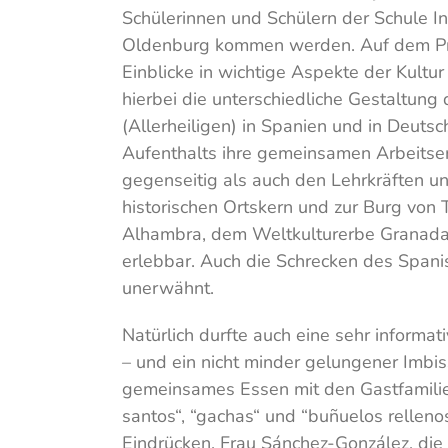
Schülerinnen und Schülern der Schule
Oldenburg kommen werden. Auf dem Prog
Einblicke in wichtige Aspekte der Kult
hierbei die unterschiedliche Gestaltun
(Allerheiligen) in Spanien und in Deut
Aufenthalts ihre gemeinsamen Arbeitser
gegenseitig als auch den Lehrkräften u
historischen Ortskern und zur Burg von 
Alhambra, dem Weltkulturerbe Granadas
erlebbar. Auch die Schrecken des Spani
unerwähnt.
Natürlich durfte auch eine sehr informa
– und ein nicht minder gelungener Imbis
gemeinsames Essen mit den Gastfamilien
santos“, “gachas“ und “buñuelos relleno
Eindrücken. Frau Sánchez-González, di