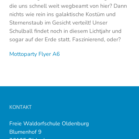
die uns schnell weit wegbeamt von hier? Dann
nichts wie rein ins galaktische Kostüm und
Sternenstaub im Gesicht verteilt! Unser
Schulball findet noch in diesem Lichtjahr und
sogar auf der Erde statt. Faszinierend, oder?
Mottoparty Flyer A6
KONTAKT
Freie Waldorfschule Oldenburg
Blumenhof 9